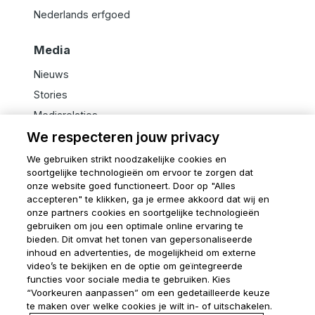
Nederlands erfgoed
Media
Nieuws
Stories
Mediarelaties
We respecteren jouw privacy
We gebruiken strikt noodzakelijke cookies en
soortgelijke technologieën om ervoor te zorgen dat
onze website goed functioneert. Door op "Alles
Disclaimer
accepteren" te klikken, ga je ermee akkoord dat wij en
Algemene voorwaarden
onze partners cookies en soortgelijke technologieën
gebruiken om jou een optimale online ervaring te
Privacy verklaring
bieden. Dit omvat het tonen van gepersonaliseerde
Cookie verklaring
inhoud en advertenties, de mogelijkheid om externe
Melkweb
video’s te bekijken en de optie om geïntegreerde
functies voor sociale media te gebruiken. Kies
Horizon
“Voorkeuren aanpassen” om een gedetailleerde keuze
Finder
te maken over welke cookies je wilt in- of uitschakelen.