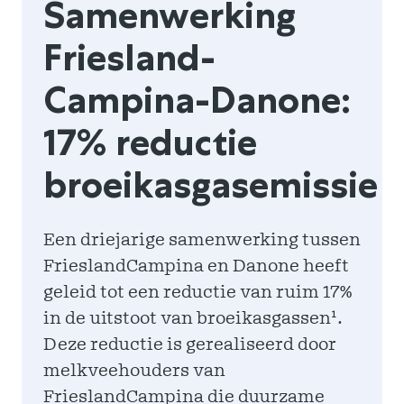
Samenwerking
Global
Friesland­
Over ons
Campina-Danone:
Engels
Duitsland
17% reductie
Duits
broeikasgasemissie
Griekenland
Grieks
Een driejarige samenwerking tussen
Nigeria
FrieslandCampina en Danone heeft
geleid tot een reductie van ruim 17%
Engels
in de uitstoot van broeikasgassen¹.
Pakistan
Deze reductie is gerealiseerd door
melkveehouders van
Engels
FrieslandCampina die duurzame