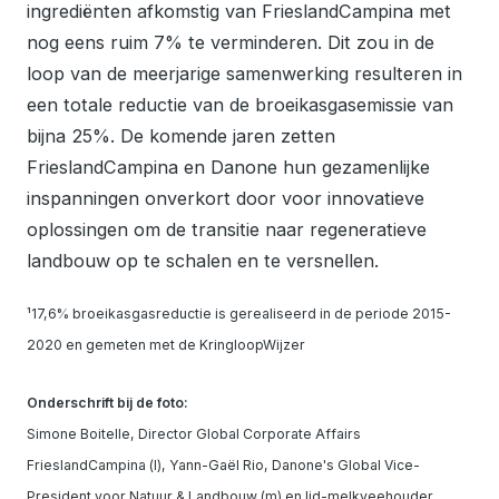
ingrediënten afkomstig van FrieslandCampina met
nog eens ruim 7% te verminderen. Dit zou in de
loop van de meerjarige samenwerking resulteren in
een totale reductie van de broeikasgasemissie van
bijna 25%. De komende jaren zetten
FrieslandCampina en Danone hun gezamenlijke
inspanningen onverkort door voor innovatieve
oplossingen om de transitie naar regeneratieve
landbouw op te schalen en te versnellen.
¹17,6% broeikasgasreductie is gerealiseerd in de periode 2015-
2020 en gemeten met de KringloopWijzer
Onderschrift bij de foto:
Simone Boitelle, Director Global Corporate Affairs
FrieslandCampina (l), Yann-Gaël Rio, Danone's Global Vice-
President voor Natuur & Landbouw (m) en lid-melkveehouder