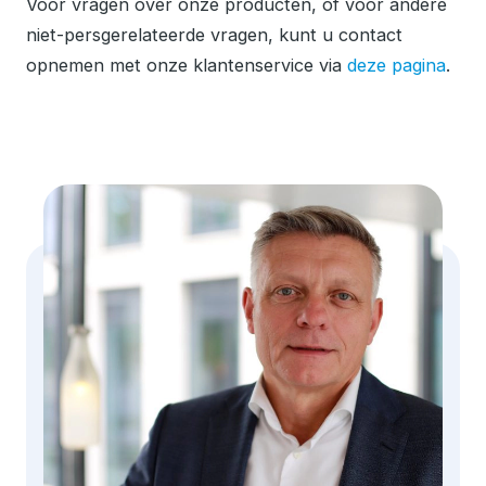
Voor vragen over onze producten, of voor andere
niet-persgerelateerde vragen, kunt u contact
Global
Over ons
opnemen met onze klantenservice via
deze pagina
.
Engels
Duitsland
Duits
Griekenland
Grieks
Nigeria
Engels
Pakistan
Engels