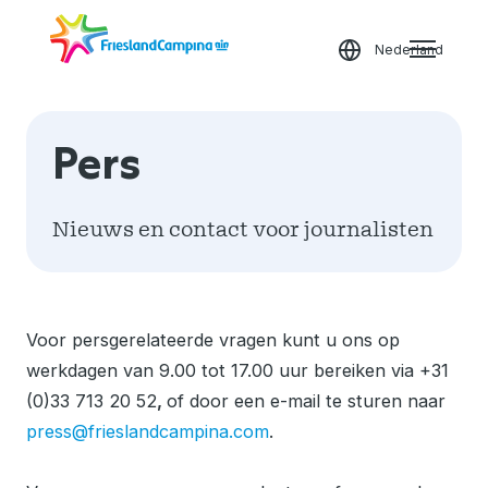
Ga
Nederland
Het
naar
menu
de
openen
startpagina
Pers
Melk
Welkom bij
FrieslandCampina
Nieuws en contact voor journalisten
Duurzaamheid
Ga terug naar de
website
Voor persgerelateerde vragen kunt u ons op
Onze merken
werkdagen van 9.00 tot 17.00 uur bereiken via +31
(0)33 713 20 52
,
of door een e-mail te sturen naar
Onze FrieslandCampina
press@frieslandcampina.com
.
Eigendom van boeren
websites