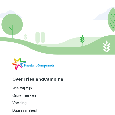
Ga
naar
de
startpagina
Over FrieslandCampina
Wie wij zijn
Onze merken
Voeding
Duurzaamheid