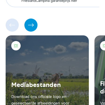
FrieslandCampina garantieprijs hier
F
Mediabestanden
d
Download ons officiële logo en
geselecteerde afbeeldingen voor
Vi