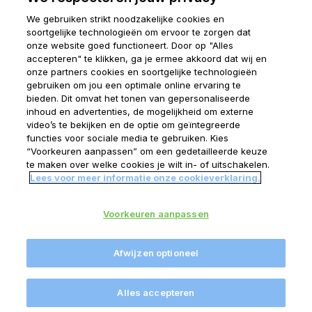
We gebruiken strikt noodzakelijke cookies en
soortgelijke technologieën om ervoor te zorgen dat
onze website goed functioneert. Door op "Alles
Disclaimer
accepteren" te klikken, ga je ermee akkoord dat wij en
Algemene voorwaarden
onze partners cookies en soortgelijke technologieën
gebruiken om jou een optimale online ervaring te
Privacy verklaring
bieden. Dit omvat het tonen van gepersonaliseerde
Cookie verklaring
inhoud en advertenties, de mogelijkheid om externe
Melkweb
video’s te bekijken en de optie om geïntegreerde
functies voor sociale media te gebruiken. Kies
Horizon
“Voorkeuren aanpassen” om een gedetailleerde keuze
Finder
te maken over welke cookies je wilt in- of uitschakelen.
Lees voor meer informatie onze cookieverklaring.
Cookie settings
© FrieslandCampina
2026
Voorkeuren aanpassen
Afwijzen optioneel
Follow us
Alles accepteren
LinkedIn
Facebook
Twitter
Instagram
YouTube