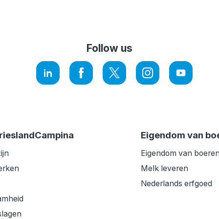
Follow us
LinkedIn
Facebook
Twitter
Instagram
YouTube
rieslandCampina
Eigendom van bo
ijn
Eigendom van boere
erken
Melk leveren
Nederlands erfgoed
amheid
slagen