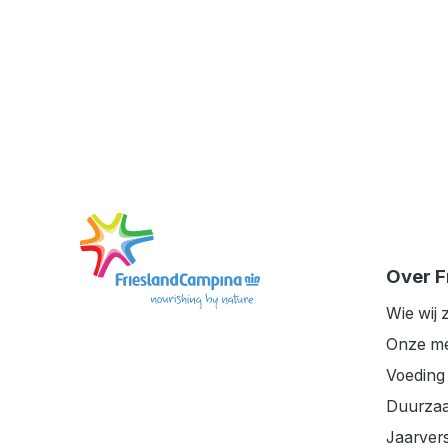
Ga
naar
de
Over F
startpagina
Wie wij z
Onze m
Voeding
Duurza
Jaarver