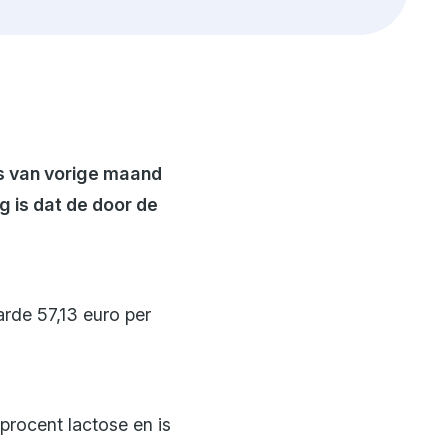
lands erfgoed
Financiële resultaten
Innovatie
Kwaliteit en veiligheid
Beleid en commitments
js van vorige maand
g is dat de door de
rde 57,13 euro per
 procent lactose en is