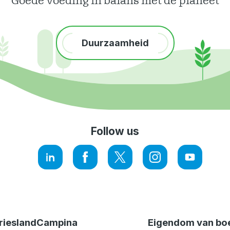
Goede voeding in balans met de planeet
Duurzaamheid
Follow us
LinkedIn
Facebook
Twitter
Instagram
YouTube
rieslandCampina
Eigendom van bo