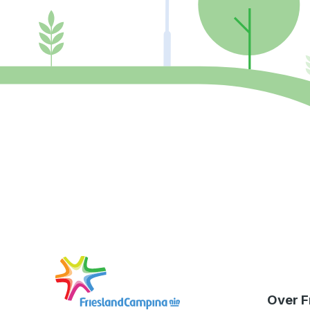
Ga
naar
de
Over F