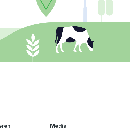
eren
Media