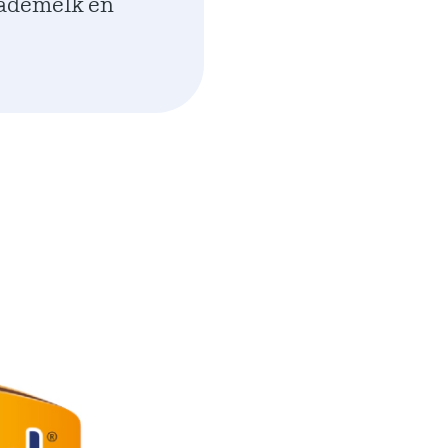
ademelk en
Engels
Neder