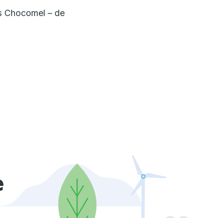
ls Chocomel – de
e