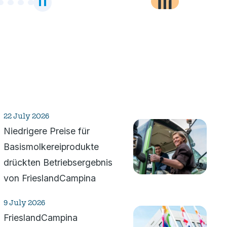
Pause
the
carousel
22 July 2026
Niedrigere Preise für
Basismolkereiprodukte
drückten Betriebsergebnis
von Friesland­Campina
9 July 2026
Friesland­Campina