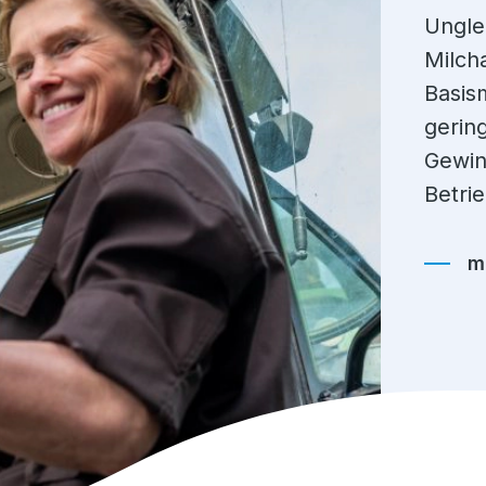
Englisch
Ungle
Milch
Basis
gering
Gewin
Betri
m