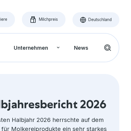
iere
Milchpreis
Deutschland
A11YSelectLanguage
A11YCurrentLanguage
Unternehmen
News
Suchen
Niederlande
Unser Purpose
Unsere Strategie
Niederländisch
Griechenland
Unsere Werte
lbjahresbericht 2026
Unsere Kultur
Griechisch
sten Halbjahr 2026 herrschte auf dem
Geschäftsführung
 für Molkereiprodukte ein sehr starkes